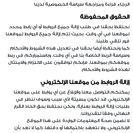
الرجاء قراءة ومراجعة
سياسة الخصوصية
لدينا
الحقوق المحفوظة
نحتفظ بحقنا في طلب إزالة جميع الروابط أو أي رابط محدد
لموقعنا في أي وقت، بحيث تتم إزالة جميع الروابط لموقعنا
فور تلقي طلبنا.
كما ونحتفظ أيضاً بحقنا في تعديل هذه الشروط والأحكام
وسياسة الربط الخاصة بنا في أي وقت. وباستمراركم في ربط
موقعكم بموقعنا، فإنكم توافقون على الالتزام والامتثال
لهذه الشروط والأحكام.
إزالة الروابط من موقعنا الإلكتروني
يمكنكم التواصل معنا والإبلاغ عن أي روابط على موقعنا
الإلكتروني قد تكون مسيئة لأي سبب وسوف ننظر في
طلبات إزالة الروابط بعناية، ولكن نحتفظ بحق اتخاذ القرار
النهائي وفقاً لتقديراتنا.
لا نضمن صحة المعلومات الواردة على هذا الموقع
الإلكتروني، ولا نتعهد باكتمالها أو دقتها. كما لا نعد بأن