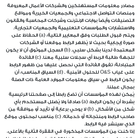
مصادر معلومات المستهلكين والشركات الأعمال المعروفة
ومنصات التواصل الاجتماعي والجمعيات الخيرية ومواقع
التصنيفات وأيضاً بوابات الإنترنت وشركات المحاسبة والقانون
والاستشارات والمؤسسات التعليمية والجمعيات التجارية.
ويتم قبول الطلبات وفق المعايير التالية: (a) الحفاظ على
صورة إيجابية بحيث لا يُظهر الرابط موقعنا أو الشركات
المعتمدة لدينا بشكل سلبي. (b) السجل الموثوق أن لا يكون
للجهة طالبة الربط أي سجلات سلبية معنا. (c) الفائدة
المتبادلة: تفوق الفائدة التي نحصل عليها من ظهور الرابط
على غياب O&S للحلول الأمنية . (d) السياق المناسب: أن
يكون الرابط في سياق معلومات الموارد العامة ذات الصلة
بمجال عملنا.
يُمكن لهذه المؤسسات أن تضع رابطاً إلى صفحتنا الرئيسية
بشرط أن يكون الرابط: (a) صادقاً ولا يُضلل المستخدم بأي
شكل من الأشكال. (b) لا يوحي برعاية أو تأييد أو موافقة من
صاحب الرابط ومنتجاته أو خدماته. (c) مناسب لمحتوى موقع
الذي سينشر فيه الرابط.
إذا كنتَ من المؤسسات المذكورة في الفقرة الثانية بالأعلى،