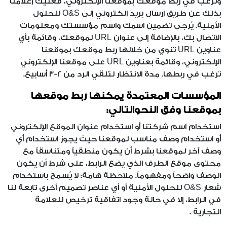
وترغب في ربط موقعك بموقعنا الإلكتروني، فعليك إعلامنا
بذلك عن طريق إرسال بريد إلكتروني إلى O&S للحلول
الأمنية. يُرجى تضمين اسمك واسم مؤسستك ومعلومات
الاتصال بك، بالإضافة إلى عنوان URL لموقعك، وقائمة بأي
عناوين URL تنوي من خلالها ربط موقعك بموقعنا
الإلكتروني، وقائمة بعناوين URL على موقعنا الإلكتروني
ترغب في ربطها. مدة الانتظار لتلقي الرد من 2-3 أسابيع.
المؤسسات المعتمدة يمكنها ربط موقعها
بموقعنا وفق النحوالتالي:
استخدام اسم شركتنا أو استخدام عنوان الموقع الإلكتروني
أو استخدام وصف مناسب لموقعنا حيث يجوز استخدام أي
وصف آخر لموقعنا بشرط أن يكون منطقياً ومتناسقاً مع
محتوى موقع الطرف الذي يضع الرابط، على شرط أن يكون
الوصف واضحاً ومفهوماً. ملاحظة هامة: لا يُسمح باستخدام
شعار O&S للحلول الأمنية أو أي عناصر تصميم أخرى تابعة لنا
في الرابط، إلا في حالة وجود اتفاقية ترخيص للعلامة
التجارية .