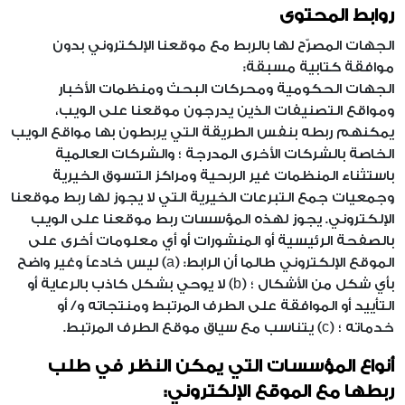
روابط المحتوى
الجهات المصرّح لها بالربط مع موقعنا الإلكتروني بدون
موافقة كتابية مسبقة:
الجهات الحكومية ومحركات البحث ومنظمات الأخبار
ومواقع التصنيفات الذين يدرجون موقعنا على الويب،
يمكنهم ربطه بنفس الطريقة التي يربطون بها مواقع الويب
الخاصة بالشركات الأخرى المدرجة ؛ والشركات العالمية
باستثناء المنظمات غير الربحية ومراكز التسوق الخيرية
وجمعيات جمع التبرعات الخيرية التي لا يجوز لها ربط موقعنا
الإلكتروني. يجوز لهذه المؤسسات ربط موقعنا على الويب
بالصفحة الرئيسية أو المنشورات أو أي معلومات أخرى على
الموقع الإلكتروني طالما أن الرابط: (a) ليس خادعاً وغير واضح
بأي شكل من الأشكال ؛ (b) لا يوحي بشكل كاذب بالرعاية أو
التأييد أو الموافقة على الطرف المرتبط ومنتجاته و/ أو
خدماته ؛ (c) يتناسب مع سياق موقع الطرف المرتبط.
أنواع المؤسسات التي يمكن النظر في طلب
ربطها مع الموقع الإلكتروني: