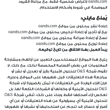
oands.com لأغراض شخصية فقط، مع مراعاة القيود
الموضحة في شروط وأحكام الاستخدام.
يُمنع مايلي:
إعادة نشر محتوى من موقع oands.com
بيع أو تأجير أو إعادة ترخيص محتوى من موقع oands.com
نسخ أو إعادة صياغة محتوى من موقع oands.com
إعادة توزيع محتوى من موقع oands.com
يبدأ العمل بهذا الاتفاق من تاريخ توقيعه.
يتيح هذا الموقع للمستخدمين التعبير عن آرائهم ومشاركة
المعلومات في بعض أقسامه المخصصة لذلك. مع ذلك، لا
تقوم شركة O&S للحلول الأمنية بفرز أو تعديل أو نشر أو
مراجعة هذه التعليقات قبل ظهورها على الموقع. وعليه،
فإنّ الآراء الواردة في التعليقات لا تُمثل بالضرورة آراء شركة
O&S للحلول الأمنية أو وكلائها أو الشركات التابعة لها، بل
تعكس آراء أصحابها فقط. وبناءً على ذلك، تُنفي شركة O&S
للحلول الأمنية أي مسؤولية عن هذه التعليقات أو عن أي
أضرار أو خسائر قد تنجم عن استخدامها أو نشرها أو ظهورها