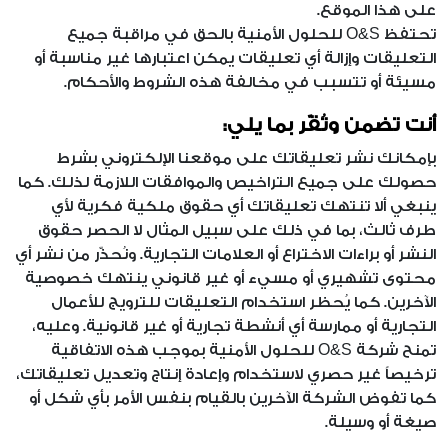
على هذا الموقع.
تحتفظ O&S للحلول الأمنية بالحق في مراقبة جميع
التعليقات وإزالة أي تعليقات يمكن اعتبارها غير مناسبة أو
مسيئة أو تتسبب في مخالفة هذه الشروط والأحكام.
أنت تضمن وتُقّر بما يلي:
بإمكانك نشر تعليقاتك على موقعنا الإلكتروني بشرط
حصولك على جميع التراخيص والموافقات اللازمة لذلك. كما
ينبغي ألا تنتهك تعليقاتك أي حقوق ملكية فكرية لأي
طرف ثالث، بما في ذلك على سبيل المثال لا الحصر حقوق
النشر أو براءات الاختراع أو العلامات التجارية. ونُحذّر من نشر أي
محتوى تشهيري أو مسيء أو غير قانوني ينتهك خصوصية
الآخرين. كما يُحظر استخدام التعليقات للترويج للأعمال
التجارية أو ممارسة أي أنشطة تجارية أو غير قانونية. وعليه،
تمنح شركة O&S للحلول الأمنية بموجب هذه الاتفاقية
ترخيصاً غير حصري لاستخدام وإعادة إنتاج وتعديل تعليقاتك،
كما تفوض الشركة الآخرين بالقيام بنفس الأمر بأي شكل أو
صيغة أو وسيلة.