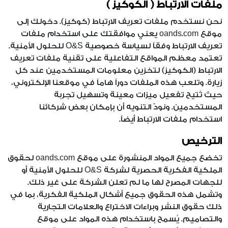
ملفات الارتباط ( الكوكيز )
نحن نستخدم ملفات تعريف الارتباط (كوكيز). دخولك إلى
موقع oands.com يعني موافقتك على استخدام ملفات
تعريف الارتباط وفقاً لسياسة خصوصية O&S للحلول الأمنية.
تعتمد معظم المواقع التفاعلية على تقنية ملفات تعريف
الارتباط (الكوكيز) لتخزين معلومات المستخدمين عند كل
زيارة. وتلعب هذه الملفات دوراً هاماً في موقعنا الإلكتروني،
حيث تُتيح تفعيل ميزات معينة وتسهيل تجربة
المستخدمين. ونودّ التنويه أن بإمكان بعض شركائنا
استخدام ملفات الارتباط أيضاً.
الترخيص
تخضع جميع المواد المنشورة على موقع oands.com لحقوق
الملكية الفكرية الحصرية لشركة O&S للحلول الأمنية أو
للجهات المصرح لها ما لم تعلن الشركة على غير ذلك.
وتشمل هذه الحقوق جميع أشكال الملكية الفكرية، بما في
ذلك حقوق النشر وبراءات الاختراع والعلامات التجارية
والتصاميم. يُسمح باستخدام هذه المواد على موقع