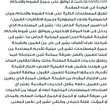
oands.com إذا كنت لا توافق على جميع الشروط والأحكام
الواردة في هذه الصفحة.
تُطبق المصطلحات التالية على هذه الشروط والأحكام وبيان
الخصوصية وإخلاء المسؤولية وجميع الاتفاقيات: العميل/
أنت/ضمير الملكية “الخاص بك”: يشير إلى المستخدم الذي
يدخل إلى هذا الموقع الإلكتروني ويوافق على شروط وأحكام
الشركة. الشركة/نحن/ضمير الملكية “الخاص بنا”: تشير إلى
شركتنا. طرف/أطراف: يشير إلى كل من العميل والشركة.
جميع المصطلحات: تشير إلى عملية تقديم المساعدة من
قِبلنا للعميل بأفضل طريقة ممكنة تلبي احتياجاته فيما
يتعلق بخدمات الشركة المعلنة، وذلك وفقاً للقانون السائد
في هولندا. وتشمل هذه العملية: العرض: اقتراح الشركة
تقديم خدماتها المعلنة للعميل. القبول: موافقة العميل
على الاقتراح المقدم من الشركة. المقابل: المبلغ الذي يتعين
على العميل دفعه مقابل الخدمات المقدمة. يُعتبر أي
استخدام للمصطلحات المذكورة أعلاه أو غيرها من الكلمات
في صيغة المفرد أو الجمع أو الجمع المؤنث السالم، والمذكر
أو المؤنث، قابلة للتبادل وبالتالي تشير إلى نفس المعنى.