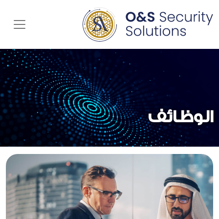
enu
الوظائف