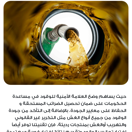
حيث يساهم وضع العلامة الأمنية للوقود في مساعدة
الحكومات على ضمان تحصيل الضرائب المستحقة و
الحفاظ على معايير الجودة، بالإضافة إلى التأكد من جودة
الوقود من جميع أنواع الغش مثل التكرير غير القانوني
والتهريب أوالغش بمنتجات رديئة، فإن تقنيتنا توفر أيضاً
اختبار تجانس الوقود وتقديم نتائج اختبار فورية ومعتمدة